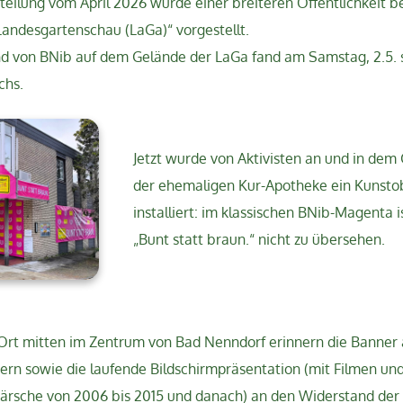
tteilung vom April 2026 wurde einer breiteren Öffentlichkeit be
Landesgartenschau (LaGa)“ vorgestellt.
nd von BNib auf dem Gelände der LaGa fand am Samstag, 2.5. s
chs.
Jetzt wurde von Aktivisten an und in de
der ehemaligen Kur-Apotheke ein Kunsto
installiert: im klassischen BNib-Magenta 
„Bunt statt braun.“ nicht zu übersehen.
rt mitten im Zentrum von Bad Nenndorf erinnern die Banne
ern sowie die laufende Bildschirmpräsentation (mit Filmen und
märsche von 2006 bis 2015 und danach) an den Widerstand der