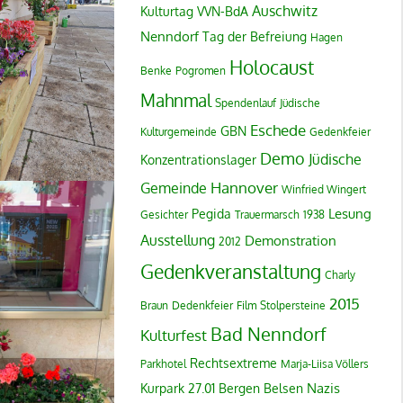
Auschwitz
Kulturtag
VVN-BdA
Nenndorf
Tag der Befreiung
Hagen
Holocaust
Benke
Pogromen
Mahnmal
Spendenlauf
Jüdische
Eschede
GBN
Kulturgemeinde
Gedenkfeier
Demo
Jüdische
Konzentrationslager
Hannover
Gemeinde
Winfried Wingert
Lesung
Pegida
Gesichter
Trauermarsch
1938
Ausstellung
Demonstration
2012
Gedenkveranstaltung
Charly
2015
Braun
Dedenkfeier
Film
Stolpersteine
Bad Nenndorf
Kulturfest
Rechtsextreme
Parkhotel
Marja-Liisa Völlers
Nazis
Kurpark
27.01
Bergen Belsen