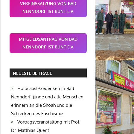
VEREINSSATZUNG VON BAD
NENNDORF IST BUNT E.V.
MITGLIEDSANTRAG VON BAD
NENNDORF IST BUNT E.V.
NEUESTE BEITRÄGE
Holocaust-Gedenken in Bad
Nenndorf: junge und alte Menschen
erinnern an die Shoah und die
Schrecken des Faschismus
Vortragsveranstaltung mit Prof.
Dr. Matthias Quent