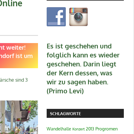
Online
Es ist geschehen und
ht weiter!
folglich kann es wieder
ndorf ist um
geschehen. Darin liegt
der Kern dessen, was
ärsche sind 3
wir zu sagen haben.
(Primo Levi)
SCHLAGWORTE
Progromen
Wandelhalle
2013
Konzert