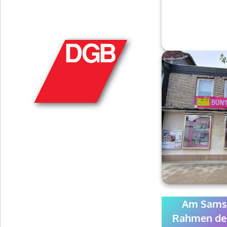
DGB
FRIEDRICH-EBERT-STIFTUNG
Am
Samst
Rahmen der 