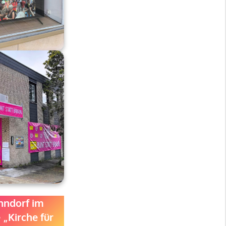
nndorf im
 „Kirche für