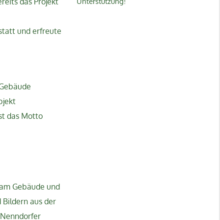
reits das Projekt
Unterstützung!
tatt und erfreute
m Gebäude
bjekt
ist das Motto
r am Gebäude und
 Bildern aus der
 Nenndorfer