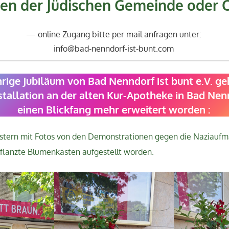
n der Jüdischen Gemeinde oder 
online Zugang bitte per mail anfragen unter:
info@bad-nenndorf-ist-bunt.com
rige Jubiläum von Bad Nenndorf ist bunt e.V. ge
stallation an der alten Kur-Apotheke in Bad Nen
einen Blickfang mehr erweitert worden :
stern mit Fotos von den Demonstrationen gegen die Naziaufm
lanzte Blumenkästen aufgestellt worden.