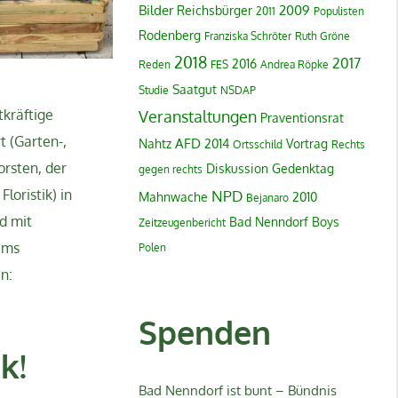
Bilder
2009
Reichsbürger
2011
Populisten
Rodenberg
Franziska Schröter
Ruth Gröne
2018
2017
2016
Reden
FES
Andrea Röpke
Saatgut
Studie
NSDAP
tkräftige
Veranstaltungen
Praventionsrat
t (Garten-,
AFD
Nahtz
2014
Vortrag
Ortsschild
Rechts
rsten, der
Diskussion
Gedenktag
gegen rechts
loristik) in
NPD
Mahnwache
2010
Bejanaro
d mit
Bad Nenndorf Boys
Zeitzeugenbericht
ums
Polen
n:
Spenden
k!
Bad Nenndorf ist bunt – Bündnis