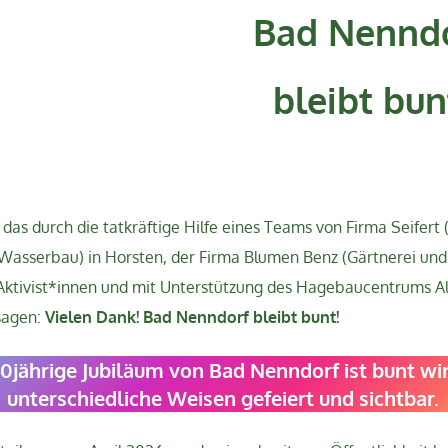
Bad Nennd
bleibt bun
das durch die tatkräftige Hilfe eines Teams von Firma Seifert 
Wasserbau) in Horsten, der Firma Blumen Benz (Gärtnerei und F
 Aktivist*innen und mit Unterstützung des Hagebaucentrums A
sagen:
Vielen Dank! Bad Nenndorf bleibt bunt!
0jährige Jubiläum von Bad Nenndorf ist bunt wi
unterschiedliche Weisen gefeiert und sichtbar.