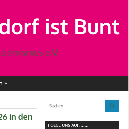
orf ist Bunt
tremismus e.V.
T
Suchen
SUCHEN
nach:
26 in den
FOLGE UNS AUF…….