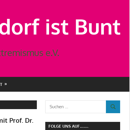
orf ist Bunt
tremismus e.V.
T
Suchen
SUCHEN
nach:
t Prof. Dr.
FOLGE UNS AUF…….