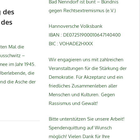
Bad Nenndorf ist bunt – Bündnis
g des
gegen Rechtsextremismus (e.V.)
 des
Hannoversche Volksbank
IBAN : DE07251900010647140400
BIC : VOHADE2HXXX
sten Mal die
Ausschwitz –
Wir engagieren uns mit zahlreichen
mee im Jahr 1945.
Veranstaltungen für die Stärkung der
Überlebende, die
Demokratie. Für Akzeptanz und ein
nd die Asche der
friedliches Zusammenleben aller
Menschen und Kulturen. Gegen
Rassismus und Gewalt!
Bitte unterstützen Sie unsere Arbeit!
Spendenquittung auf Wunsch
möglich! Vielen Dank für Ihre