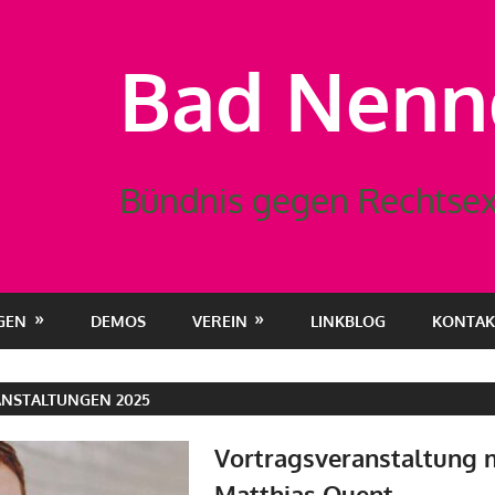
Bad Nennd
Bündnis gegen Rechtsex
GEN
DEMOS
VEREIN
LINKBLOG
KONTAK
NSTALTUNGEN 2025
Vortragsveranstaltung mi
Matthias Quent