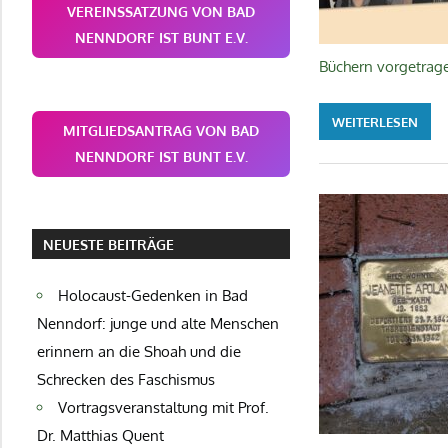
VEREINSSATZUNG VON BAD
NENNDORF IST BUNT E.V.
Büchern vorgetrag
WEITERLESEN
MITGLIEDSANTRAG VON BAD
NENNDORF IST BUNT E.V.
NEUESTE BEITRÄGE
Holocaust-Gedenken in Bad
Nenndorf: junge und alte Menschen
erinnern an die Shoah und die
Schrecken des Faschismus
Vortragsveranstaltung mit Prof.
Dr. Matthias Quent