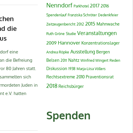
Nenndorf
2017
2016
Parkhotel
Spendenlauf
Franziska Schröter
Dedenkfeier
schen
2015
Mahnwache
Zeitzeugenbericht
2012
nd die
Veranstaltungen
Ruth Gröne
Studie
us
Hannover
2009
Konzentrationslager
Ausstellung
dorf eine
Bergen
Andrea Röpke
an die Befreiung
Belsen
Nahtz
2011
Winfried Wingert
Reden
r 80 Jahren statt.
Diskussion
1938
Marja-Liisa Völlers
rsammelten sich
Rechtsextreme
2010
Praventionsrat
rmordeten Juden in
2018
Reichsbürger
t e.V. hatten
Spenden