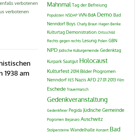
enfalls verbotenen
Mahnmal
Tag der Befreiung
aus verbotenen
Demo
VVN-BdA
Bad
Populisten
NSDAP
Nenndorf Boys
Charly Braun
Hagen Benke
Demonstration
Kulturtag
Ortsschild
Lesung
GBN
Rechts gegen rechts
Polen
NPD
Gedenktag
Jüdische Kulturgemeinde
Holocaust
histischen
Kurpark
Saatgut
Kulturfest
Bilder
Progromen
 1938 am
2014
Nenndorf
Nazis
AFD
27.01
2013
FES
Film
Eschede
Trauermarsch
Gedenkveranstaltung
Jüdische Gemeinde
Pegida
Gedenkfeier
Auschwitz
Pogromen
Bejanaro
Bad
Wandelhalle
Stolpersteine
Konzert