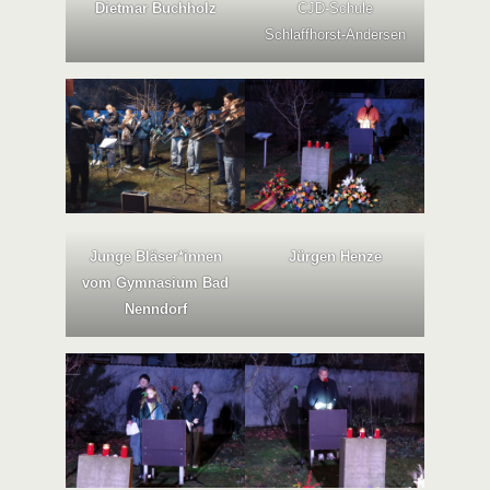
Dietmar Buchholz
CJD-Schule
Schlaffhorst-Andersen
Junge Bläser*innen
Jürgen Henze
vom Gymnasium Bad
Nenndorf