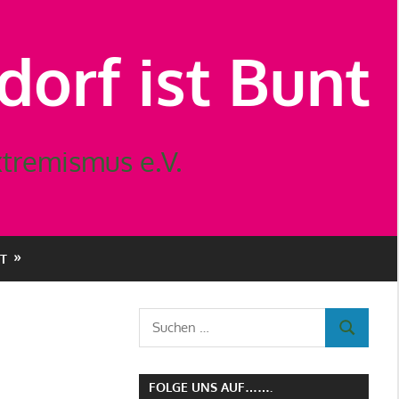
orf ist Bunt
tremismus e.V.
T
Suchen
SUCHEN
nach:
FOLGE UNS AUF…….