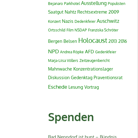
Ausstellung
Bejanaro
Parkhotel
Populisten
2009
Saatgut
Nahtz
Rechtsextreme
Auschwitz
Nazis
Konzert
Dedenkfeier
Ortsschild
Film
NSDAP
Franziska Schröter
Holocaust
Bergen Belsen
2013
2016
NPD
AFD
Andrea Röpke
Gedenkfeier
Marja-Liisa Völlers
Zeitzeugenbericht
Mahnwache
Konzentrationslager
Diskussion
Gedenktag
Praventionsrat
Eschede
Lesung
Vortrag
Spenden
Bad Nenndorf ist bunt – Bündnis