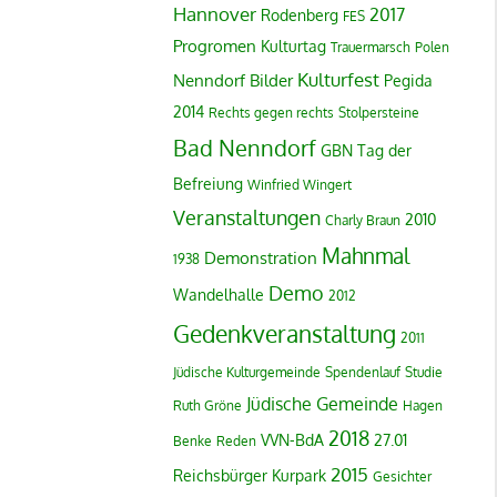
Hannover
2017
Rodenberg
FES
Progromen
Kulturtag
Trauermarsch
Polen
Kulturfest
Nenndorf
Bilder
Pegida
2014
Rechts gegen rechts
Stolpersteine
Bad Nenndorf
GBN
Tag der
Befreiung
Winfried Wingert
Veranstaltungen
2010
Charly Braun
Mahnmal
Demonstration
1938
Demo
Wandelhalle
2012
Gedenkveranstaltung
2011
Jüdische Kulturgemeinde
Spendenlauf
Studie
Jüdische Gemeinde
Ruth Gröne
Hagen
2018
VVN-BdA
27.01
Benke
Reden
2015
Reichsbürger
Kurpark
Gesichter