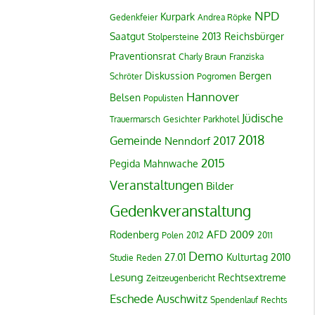
NPD
Kurpark
Gedenkfeier
Andrea Röpke
Saatgut
2013
Reichsbürger
Stolpersteine
Praventionsrat
Charly Braun
Franziska
Diskussion
Bergen
Schröter
Pogromen
Hannover
Belsen
Populisten
Jüdische
Trauermarsch
Gesichter
Parkhotel
2018
Gemeinde
2017
Nenndorf
2015
Pegida
Mahnwache
Veranstaltungen
Bilder
Gedenkveranstaltung
AFD
2009
Rodenberg
Polen
2012
2011
Demo
27.01
Kulturtag
2010
Studie
Reden
Lesung
Rechtsextreme
Zeitzeugenbericht
Eschede
Auschwitz
Spendenlauf
Rechts