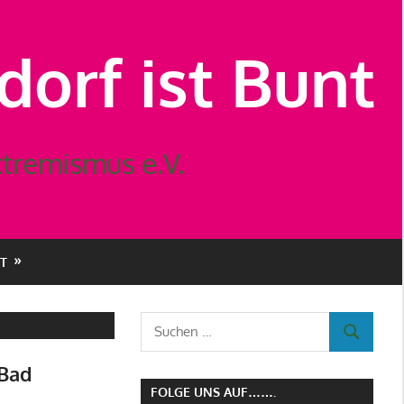
orf ist Bunt
tremismus e.V.
T
Suchen
SUCHEN
nach:
 Bad
FOLGE UNS AUF…….