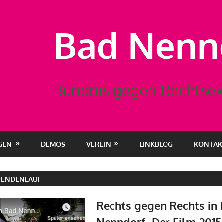
Bad Nennd
Bündnis gegen Rechtsex
GEN
DEMOS
VEREIN
LINKBLOG
KONTAK
PENDENLAUF
Rechts gegen Rechts in
Nenndorf- Der Film 2015