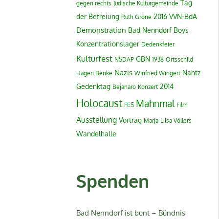
Tag
gegen rechts
Jüdische Kulturgemeinde
der Befreiung
2016
VVN-BdA
Ruth Gröne
Demonstration
Bad Nenndorf Boys
Konzentrationslager
Dedenkfeier
Kulturfest
GBN
NSDAP
1938
Ortsschild
Nazis
Nahtz
Hagen Benke
Winfried Wingert
Gedenktag
2014
Bejanaro
Konzert
Holocaust
Mahnmal
FES
Film
Ausstellung
Vortrag
Marja-Liisa Völlers
Wandelhalle
Spenden
Bad Nenndorf ist bunt – Bündnis