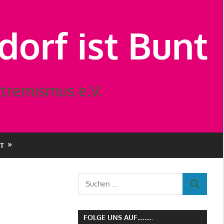
orf ist Bunt
tremismus e.V.
T
Suchen
SUCHEN
nach:
FOLGE UNS AUF…….