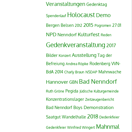
Veranstaltungen
Gedenktag
Holocaust
Demo
Spendenlauf
2015
Bergen Belsen
27.01
2012
Pogromen
NPD
Kulturfest
Nenndorf
Reden
Gedenkveranstaltung
2017
Ausstellung
Bilder
Tag der
Konzert
Befreiung
Rodenberg
VVN-
Andrea Röpke
BdA
2014
Mahnwache
Charly Braun
NSDAP
Bad Nenndorf
Hannover
GBN
Pegida
Ruth Gröne
Jüdische Kulturgemeinde
Konzentrationslager
Zeitzeugenbericht
Demonstration
Bad Nenndorf Boys
2018
Saatgut
Wandelhalle
Dedenkfeier
Mahnmal
Gedenkfeier
Winfried Wingert