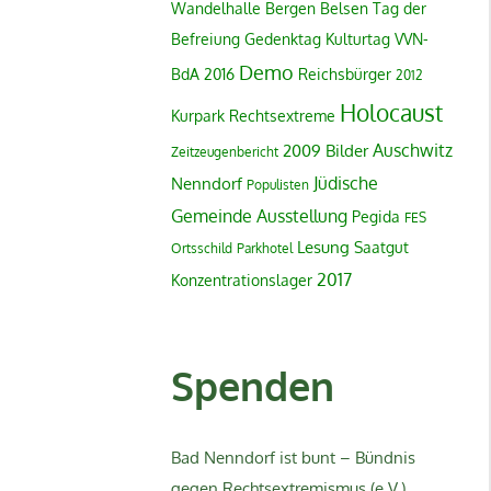
Wandelhalle
Bergen Belsen
Tag der
Befreiung
Gedenktag
Kulturtag
VVN-
Demo
BdA
2016
Reichsbürger
2012
Holocaust
Kurpark
Rechtsextreme
Auschwitz
2009
Bilder
Zeitzeugenbericht
Jüdische
Nenndorf
Populisten
Gemeinde
Ausstellung
Pegida
FES
Lesung
Saatgut
Ortsschild
Parkhotel
2017
Konzentrationslager
Spenden
Bad Nenndorf ist bunt – Bündnis
gegen Rechtsextremismus (e.V.)