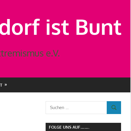
orf ist Bunt
tremismus e.V.
T
Suchen
SUCHEN
nach:
FOLGE UNS AUF…….