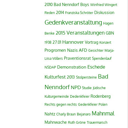
2010
Bad Nenndorf Boys
Winfried Wingert
2014
Diskussion
Reden
Franziska Schröter
Gedenkveranstaltung
Hagen
Veranstaltungen
2015
GBN
Benke
Hannover
27.01
Vortrag
1938
Konzert
Progromen
Nazis
AFD
Gesichter
Marja-
Praventionsrat
Liisa Völlers
Spendenlauf
Eschede
Demonstration
NSDAP
Bad
Kulturfest
2013
Stolpersteine
Nenndorf
NPD
Studie
Jüdische
Rodenberg
Kulturgemeinde
Dedenkfeier
Rechts gegen rechts
Gedenkfeier
Polen
Mahnmal
Nahtz
Charly Braun
Bejanaro
Mahnwache
Ruth Gröne
Trauermarsch