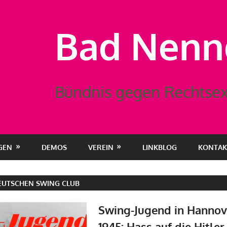
Bad Nennd
Bündnis gegen Rechtsex
GEN
DEMOS
VEREIN
LINKBLOG
KONTAK
EUTSCHEN SWING CLUB
Swing-Jugend in Hannov
1945: Hass auf die Hitle