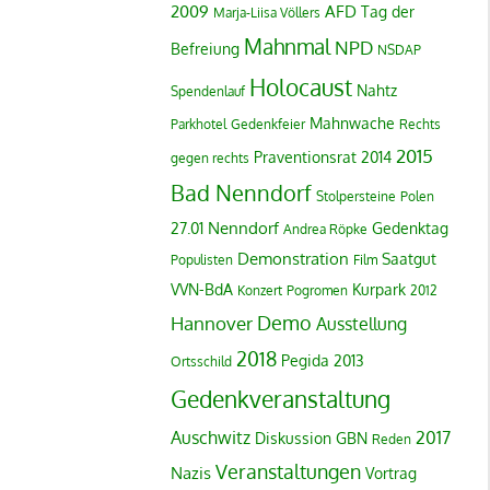
2009
AFD
Tag der
Marja-Liisa Völlers
Mahnmal
NPD
Befreiung
NSDAP
Holocaust
Nahtz
Spendenlauf
Mahnwache
Parkhotel
Gedenkfeier
Rechts
2015
Praventionsrat
2014
gegen rechts
Bad Nenndorf
Stolpersteine
Polen
Nenndorf
27.01
Gedenktag
Andrea Röpke
Demonstration
Saatgut
Populisten
Film
VVN-BdA
Kurpark
Konzert
Pogromen
2012
Demo
Hannover
Ausstellung
2018
Pegida
2013
Ortsschild
Gedenkveranstaltung
Auschwitz
2017
Diskussion
GBN
Reden
Veranstaltungen
Nazis
Vortrag