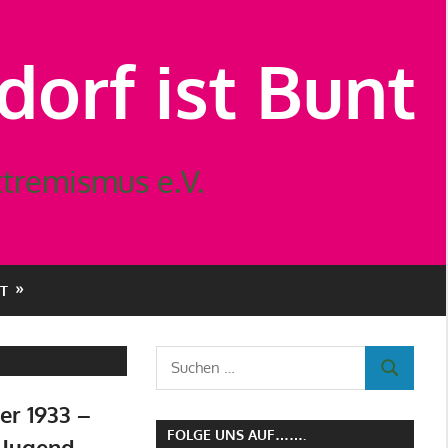
orf ist Bunt
tremismus e.V.
T
Suchen
SUCHEN
nach:
er 1933 –
FOLGE UNS AUF…….
r-Jugend