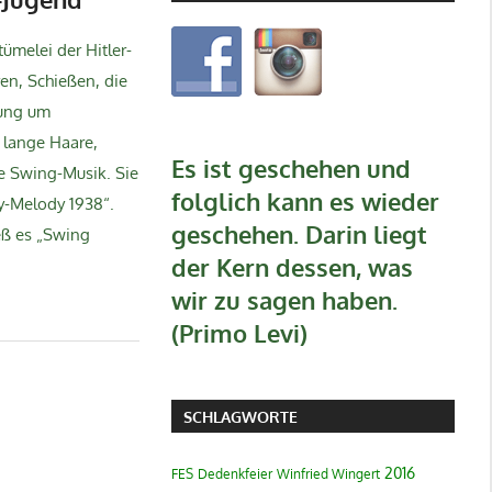
ümelei der Hitler-
en, Schießen, die
hung um
 lange Haare,
Es ist geschehen und
e Swing-Musik. Sie
folglich kann es wieder
y-Melody 1938“.
geschehen. Darin liegt
eß es „Swing
der Kern dessen, was
wir zu sagen haben.
(Primo Levi)
SCHLAGWORTE
2016
FES
Dedenkfeier
Winfried Wingert