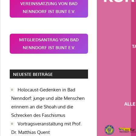
VEREINSSATZUNG VON BAD
NENNDORF IST BUNT E.V.
MITGLIEDSANTRAG VON BAD
NENNDORF IST BUNT E.V.
NEUESTE BEITRÄGE
Holocaust-Gedenken in Bad
Nenndorf: junge und alte Menschen
erinnern an die Shoah und die
Schrecken des Faschismus
Vortragsveranstaltung mit Prof.
Dr. Matthias Quent