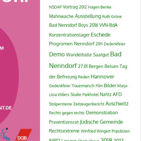
Vortrag
NSDAP
2012
Hagen Benke
Ausstellung
Mahnwache
Ruth Gröne
Bad Nenndorf Boys
2016
VVN-BdA
Eschede
Konzentrationslager
Progromen
Nenndorf
2011
Dedenkfeier
Bad
Demo
Wandelhalle
Saatgut
Nenndorf
27.01
Bergen Belsen
Tag
Hannover
der Befreiung
Reden
Bilder
Gedenkfeier
Trauermarsch
Film
Marja-
AFD
Nahtz
Liisa Völlers
Studie
Parkhotel
Auschwitz
Stolpersteine
Zeitzeugenbericht
Demonstration
Rechts gegen rechts
Jüdische Gemeinde
Praventionsrat
Rechtsextreme
Winfried Wingert
Populisten
NPD
2018
2017
Lesung