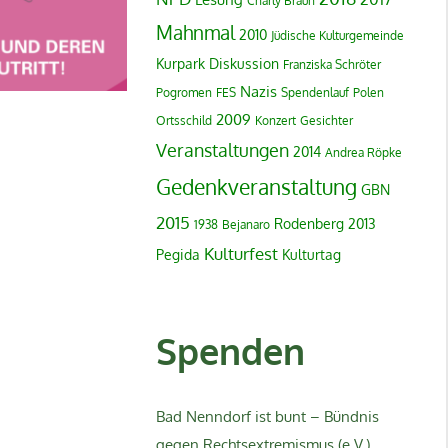
Charly Braun
Mahnmal
2010
Jüdische Kulturgemeinde
Kurpark
Diskussion
Franziska Schröter
Nazis
Pogromen
FES
Spendenlauf
Polen
2009
Ortsschild
Konzert
Gesichter
Veranstaltungen
2014
Andrea Röpke
Gedenkveranstaltung
GBN
2015
Rodenberg
2013
1938
Bejanaro
Kulturfest
Pegida
Kulturtag
Spenden
Bad Nenndorf ist bunt – Bündnis
gegen Rechtsextremismus (e.V.)