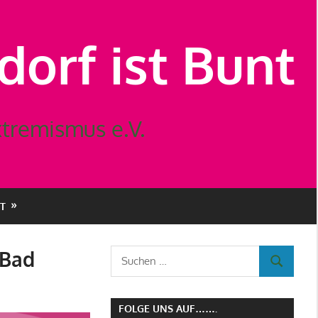
orf ist Bunt
tremismus e.V.
T
 Bad
Suchen
SUCHEN
nach:
FOLGE UNS AUF…….